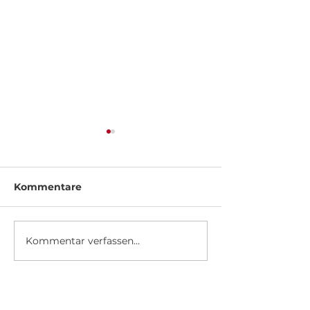
Kommentare
Fuhrwatzdaac
Kommentar verfassen...
Besuch bei Bulbaum
in Masholder