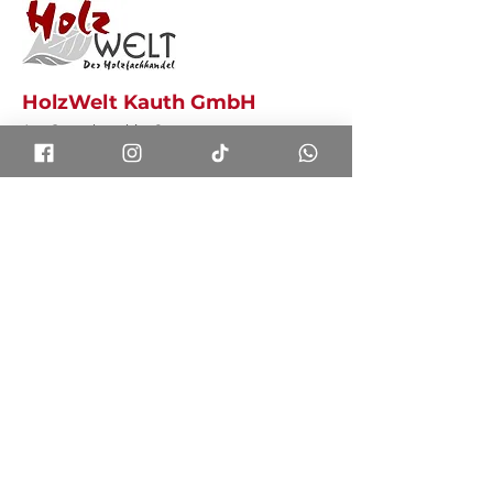
HolzWelt Kauth GmbH
Am Gewerbegebiet 8
54636 Messerich
info@holzwelt-kauth.de
+49 (0) 65 68 – 96 666-0
Erlebniszeiten
Mo - Fr
7:58 Uhr bis 18:02 Uhr
Sa*
8:58 Uhr bis 12:02 Uhr
*Bitte Beratungstermin vereinbaren
Vorname
*