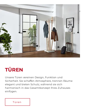
TÜREN
Unsere Türen vereinen Design, Funktion und
Sicherheit. Sie schaffen Atmosphäre, trennen Räume
elegant und bieten Schutz, während sie sich
harmonisch in das Gesamtkonzept Ihres Zuhauses
einfügen.
Türen