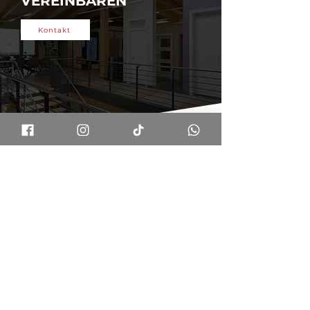
VEREINBAREN
Kontakt
UNSERE
AUSSTELLUNGSWELT
Entdecken Sie die ganze Vielfalt von
Böden, Türen und anderen
Holzprodukten in unserer
Ausstellungswelt. Erleben Sie Materialien
live, vergleichen Sie Oberflächen und
Designs und lassen Sie sich inspirieren.
Unser Team berät Sie direkt vor Ort –
damit Sie das passende Produkt finden.
Ausstellung