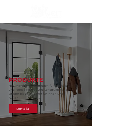
PRODUKTE
Hochwertige Holzlösungen für jeden Bau
und jedes Projekt – von Konstruktion über
Bretter bis zu Zubehör für Innen und
Außen
Kontakt