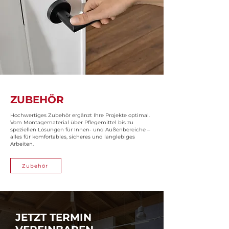
ZUBEHÖR
Hochwertiges Zubehör ergänzt Ihre Projekte optimal.
Vom Montagematerial über Pflegemittel bis zu
speziellen Lösungen für Innen- und Außenbereiche –
alles für komfortables, sicheres und langlebiges
Arbeiten.
Zubehör
JETZT TERMIN