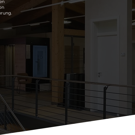
nen
on
hrung.