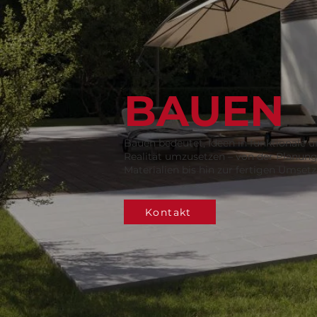
BAUEN
Bauen bedeutet, Ideen in funktionale u
Realität umzusetzen – von der Planun
Materialien bis hin zur fertigen Umset
Kontakt