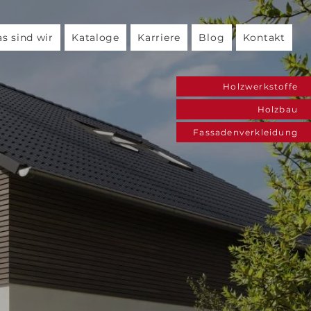
s sind wir
Kataloge
Karriere
Blog
Kontakt
Holzwerkstoffe
Holzbau
Fassadenverkleidung