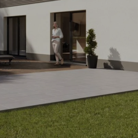
nd ästhetische
g über
zung.