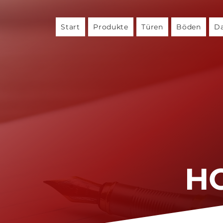
Start
Produkte
Türen
Böden
Da
H