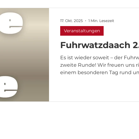
17. Okt. 2025
1 Min. Lesezeit
Veranstaltungen
Fuhrwatzdaach 2
Es ist wieder soweit – der Fuhr
zweite Runde! Wir freuen uns ri
einem besonderen Tag rund u
jede Menge gute Laune einzula
November - 2025 8:58 - 16:02 
8 54636 Messerich Wir freuen 