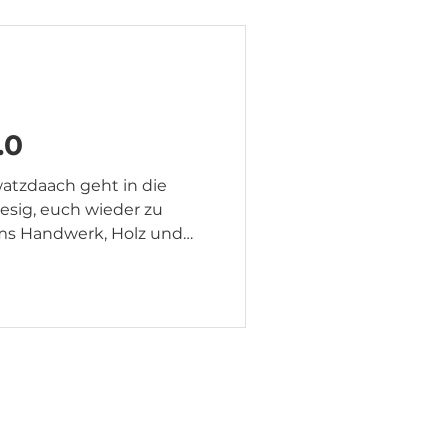
.0
watzdaach geht in die
esig, euch wieder zu
ms Handwerk, Holz und
den. Wann: 22 -
Uhr Wo: Am Gewerbegebiet
uns auf euer Kommen!