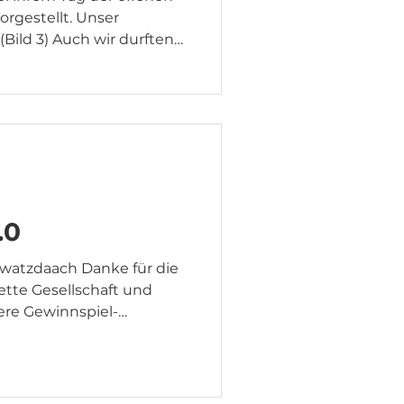
orgestellt. Unser
Bild 3) Auch wir durften
eine kleine Auswahl
n.
.0
h Danke für die
ette Gesellschaft und
ere Gewinnspiel-
iegt am Lager der