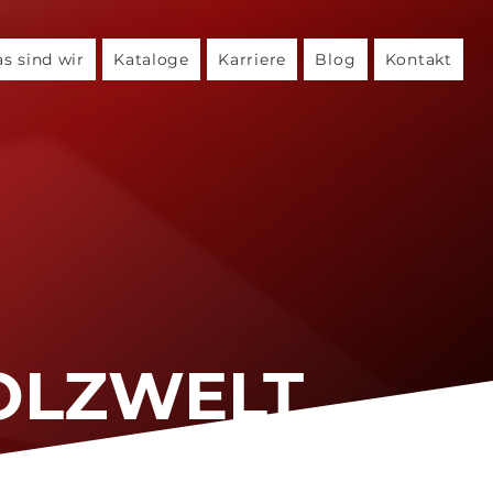
s sind wir
Kataloge
Karriere
Blog
Kontakt
OLZWELT
BLOG