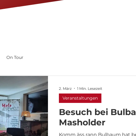
On Tour
2. März
1 Min. Lesezeit
Veranstaltungen
Besuch bei Bulb
Masholder
Komm äss rann Bulbaum hat bei