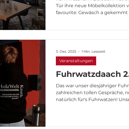
Tür ihre neue Möbelkollektion v
favourite: Gewäsch a gekemmt (
als Partner mit dabei sein und 
unseres Sortiments präsentiere
3. Dez. 2025
1 Min. Lesezeit
Veranstaltungen
Fuhrwatzdaach 2
Das war unser diesjähriger Fuhrwatzdaac
zahlreichen tollen Gespräche, n
natürlich für's Fuhrwatzen! Uns
Auflösung: Wieviel m² Parkett l
Holzwelt? 6625,15m²