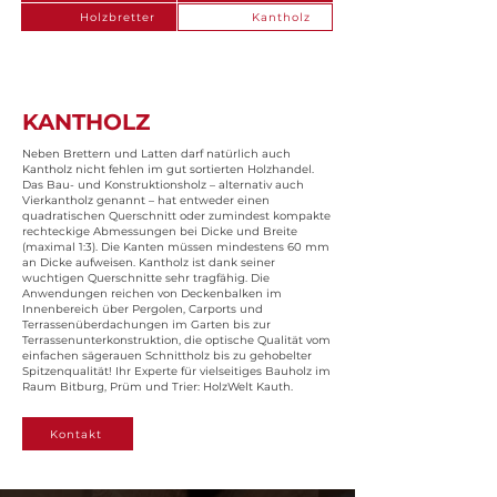
Holzbretter
Kantholz
KANTHOLZ
Neben Brettern und Latten darf natürlich auch
Kantholz nicht fehlen im gut sortierten Holzhandel.
Das Bau- und Konstruktionsholz – alternativ auch
Vierkantholz genannt – hat entweder einen
quadratischen Querschnitt oder zumindest kompakte
rechteckige Abmessungen bei Dicke und Breite
(maximal 1:3). Die Kanten müssen mindestens 60 mm
an Dicke aufweisen. Kantholz ist dank seiner
wuchtigen Querschnitte sehr tragfähig. Die
Anwendungen reichen von Deckenbalken im
Innenbereich über Pergolen, Carports und
Terrassenüberdachungen im Garten bis zur
Terrassenunterkonstruktion, die optische Qualität vom
einfachen sägerauen Schnittholz bis zu gehobelter
Spitzenqualität! Ihr Experte für vielseitiges Bauholz im
Raum Bitburg, Prüm und Trier: HolzWelt Kauth.
Kontakt