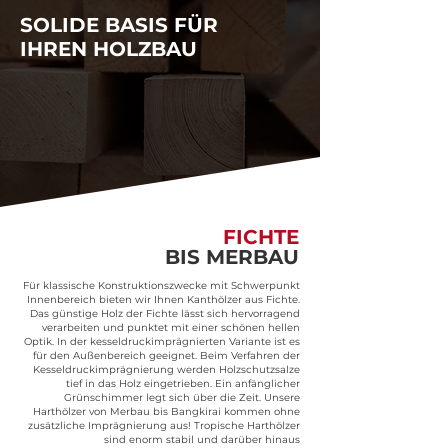
SOLIDE BASIS FÜR
IHREN HOLZBAU
FICHTE
BIS
MERBAU
Für klassische Konstruktionszwecke mit Schwerpunkt
Innenbereich bieten wir Ihnen Kanthölzer aus Fichte.
Das günstige Holz der Fichte lässt sich hervorragend
verarbeiten und punktet mit einer schönen hellen
Optik. In der kesseldruckimprägnierten Variante ist es
für den Außenbereich geeignet. Beim Verfahren der
Kesseldruckimprägnierung werden Holzschutzsalze
tief in das Holz eingetrieben. Ein anfänglicher
Grünschimmer legt sich über die Zeit. Unsere
Harthölzer von Merbau bis Bangkirai kommen ohne
zusätzliche Imprägnierung aus! Tropische Harthölzer
sind enorm stabil und darüber hinaus