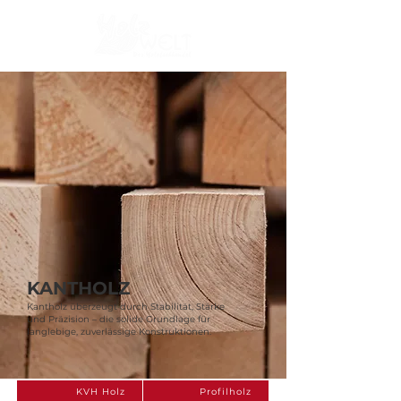
KANTHOLZ
Kantholz überzeugt durch Stabilität, Stärke
und Präzision – die solide Grundlage für
langlebige, zuverlässige Konstruktionen.
KVH Holz
Profilholz