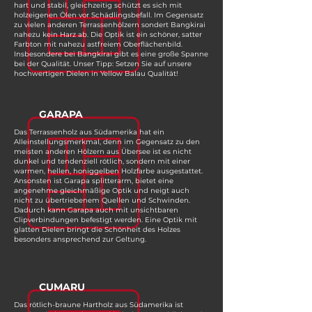
hart und stabil, gleichzeitig schützt es sich mit
holzeigenen Ölen vor Schädlingsbefall. Im Gegensatz
zu vielen anderen Terrassenhölzern sondert Bangkirai
nahezu kein Harz ab. Die Optik ist ein schöner, satter
Farbton mit nahezu astfreiem Oberflächenbild.
Insbesondere bei Bangkirai gibt es eine große Spanne
bei der Qualität. Unser Tipp: Setzen Sie auf unsere
hochwertigen Dielen in Yellow Balau Qualität!
GARAPA
Das Terrassenholz aus Südamerika hat ein
Alleinstellungsmerkmal, denn im Gegensatz zu den
meisten anderen Hölzern aus Übersee ist es nicht
dunkel und tendenziell rötlich, sondern mit einer
warmen, hellen, honiggelben Holzfarbe ausgestattet.
Ansonsten ist Garapa splitterarm, bietet eine
angenehme gleichmäßige Optik und neigt auch
nicht zu übertriebenem Quellen und Schwinden.
Dadurch kann Garapa auch mit unsichtbaren
Clipverbindungen befestigt werden. Eine Optik mit
glatten Dielen bringt die Schönheit des Holzes
besonders ansprechend zur Geltung.
CUMARU
Das rötlich-braune Hartholz aus Südamerika ist