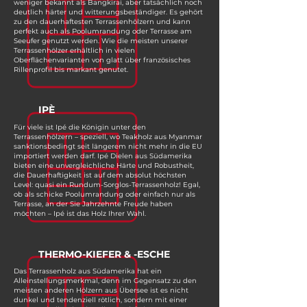
weniger bekannt als Bangkirai, aber tatsächlich noch
deutlich härter und witterungsbeständiger. Es gehört
zu den dauerhaftesten Terrassenhölzern und kann
perfekt auch als Poolumrandung oder Terrasse am
Seeufer genutzt werden. Wie die meisten unserer
Terrassenhölzer erhältlich in vielen
Oberflächenvarianten von glatt über französisches
Rillenprofil bis markant genutet.
IPÈ
Für viele ist Ipé die Königin unter den
Terrassenhölzern – speziell, wo Teakholz aus Myanmar
sanktionsbedingt seit längerem nicht mehr in die EU
importiert werden darf. Ipé Dielen aus Südamerika
bieten eine unvergleichliche Härte und Robustheit,
die Dauerhaftigkeit ist auf dem absolut höchsten
Level: quasi ein Rundum-Sorglos-Terrassenholz! Egal,
ob als schicke Poolumrandung oder einfach nur als
Terrasse, an der Sie Jahrzehnte Freude haben
möchten – Ipé ist das Holz Ihrer Wahl.
THERMO-KIEFER & -ESCHE
Das Terrassenholz aus Südamerika hat ein
Alleinstellungsmerkmal, denn im Gegensatz zu den
meisten anderen Hölzern aus Übersee ist es nicht
dunkel und tendenziell rötlich, sondern mit einer