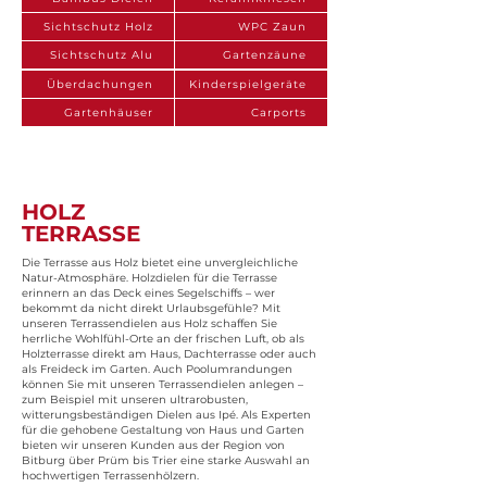
Sichtschutz Holz
WPC Zaun
Sichtschutz Alu
Gartenzäune
Überdachungen
Kinderspielgeräte
Gartenhäuser
Carports
HOLZ
TERRASSE
Die Terrasse aus Holz bietet eine unvergleichliche
Natur-Atmosphäre. Holzdielen für die Terrasse
erinnern an das Deck eines Segelschiffs – wer
bekommt da nicht direkt Urlaubsgefühle? Mit
unseren Terrassendielen aus Holz schaffen Sie
herrliche Wohlfühl-Orte an der frischen Luft, ob als
Holzterrasse direkt am Haus, Dachterrasse oder auch
als Freideck im Garten. Auch Poolumrandungen
können Sie mit unseren Terrassendielen anlegen –
zum Beispiel mit unseren ultrarobusten,
witterungsbeständigen Dielen aus Ipé. Als Experten
für die gehobene Gestaltung von Haus und Garten
bieten wir unseren Kunden aus der Region von
Bitburg über Prüm bis Trier eine starke Auswahl an
hochwertigen Terrassenhölzern.