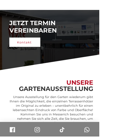
JETZT TERMIN
VEREINBAREN
Kontakt
UNSERE
GARTENAUSSTELLUNG
Unsere Ausstellung für den Garten wiederum gibt
Ihnen die Möglichkeit, die einzelnen Terrassenhölzer
im Original zu erleben – unentbehrlich für einen
lebensechten Eindruck von Farbe und Oberfläche!
Kommen Sie uns in Messerich besuchen und
nehmen Sie sich alle Zeit, die Sie brauchen, um
gemeinsam mit uns die Terrasse Ihrer Träume
auszuwählen.