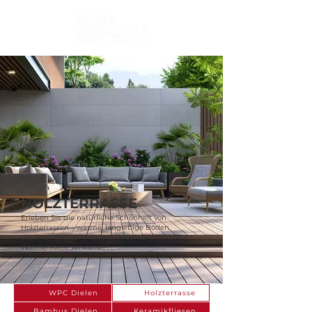
HOLZTERRASSE
Erleben Sie die natürliche Schönheit von
Holzterrassen – warme, langlebige Böden,
die Ihre Terrasse in eine einladende
Wohlfühloase verwandeln.
WPC Dielen
Holzterrasse
Bambus Dielen
Keramikfliesen