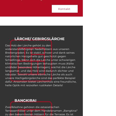
Kontakt
LÄRCHE/ GEBIRGSLÄRCHE
Das Holz der Lärche gehört zu den
widerstandsfähigsten Nadelhölzern aus unseren
Breitengraden. Es ist stabil, schwer und dank seines
natürlichen Harzgehalts gut geschützt gegen
Schädlinge. Wenn sich die Lärche unter schwierigen
klimatischen Bedingungen behaupten muss (Kälte
und/oder besondere Höhenlagen), wächst die Lärche
langsamer, und das Holz wird dadurch dichter und
robuster. Sowohl unsere sibirische Lärche als auch
unsere Hochgebirgslärche sind das perfekte Beispiel
dafür. Ansonsten bietet Lärchenholz eine freundliche,
helle Optik mit reizvollen rustikalen Details!
BANGKIRAI
Zweifelsohne gehören die ostasiatischen
Terrassenhölzer unter dem Handelsnamen „Bangkirai“
zu den bekanntesten Hölzern für die Terrasse. Es ist