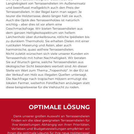
Langlebigkeit von Terrassendielen im Außeneinsatz
und beeinflusst maßgeblich auch den Preis der
Terrassendielen. In der Regel kann man sagen: Je
teurer die Holzterrasse, desto länger hält sie auch.
Auch die Optik des Terrassenholzes ist natürlich
wichtig – aber dies ist vor allem eine
Geschmacksfrage. Wir bieten Terrassendielen aus
dem ganzen Helligkeitsspektrum von hellem
Lärchenholz über dunkelbraune, rötliche Ipédielen bis
zu dunklem Thermoholz. Sie erhalten Dielen mit einer
rustikalen Maserung und Ästen, aber auch
harmonische, quasi astfreie Terrassendielen.
Nicht zuletzt wünschen sich viele unserer Kunden ein
Terrassenholz mit hoher Nachhaltigkeit. Wir beraten
Sie auf Wunsch gerne, welche Terrassendielen aus
ökologischer Sicht besonders wertvoll sind. An dieser
Stelle ein Wort zum Thema „Tropenholz“. In der EU ist
der Verkauf von Holz aus illegalen Quellen untersagt.
Die Nachfrage nach tropischen Hölzern ermutigt die
lokalen Farmer, weiterhin Forstflächen anzulegen statt
diese beispielsweise für die Viehzucht zu roden.
OPTIMALE LÖSUNG
Dank unserer großen Auswahl an Terrassendielen
finden wir die ideal geeigneten Terrassendielen für
Ihre Vorstellungen. Abhängig von Ihren Prioritäten,
Vorlieben und Budgetvorstellungen empfehlen wir
Ihnen die optimale Lösung für Ihre neue Holzterrasse!